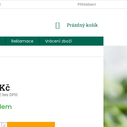
RANY OSOBNÍCH ÚDAJŮ
KONTAKTUJTE NÁS
Přihlášení
NÁKUPNÍ
Prázdný košík
KOŠÍK
Reklamace
Vrácení zboží
 Kč
č bez DPH
dem