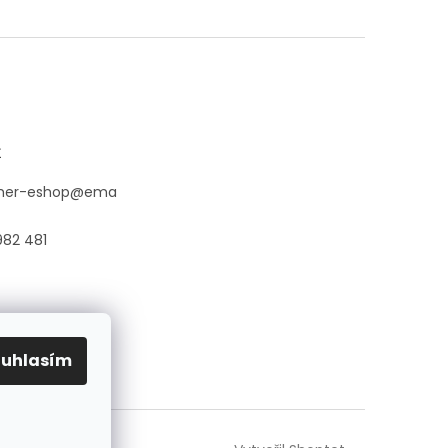
t
her-eshop
@
ema
982 481
ouhlasím