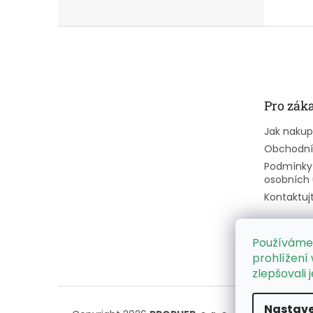
Z
á
p
a
t
Pro zák
í
Jak naku
Obchodní
Podmínky
osobních 
Kontaktuj
Používáme
prohlížení
zlepšovali 
Nastave