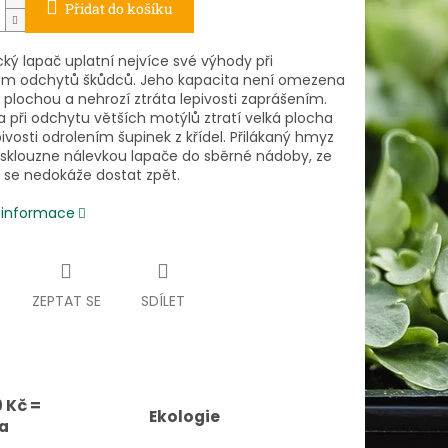
Přidat do košíku
cký lapač uplatní nejvíce své výhody při
 odchytů škůdců. Jeho kapacita není omezena
 plochou a nehrozí ztráta lepivosti zaprášením.
 při odchytu větších motýlů ztratí velká plocha
ivosti odrolením šupinek z křídel. Přilákaný hmyz
sklouzne nálevkou lapače do sběrné nádoby, ze
ž se nedokáže dostat zpět.
í informace
ZEPTAT SE
SDÍLET
 Kč =
Ekologie
a