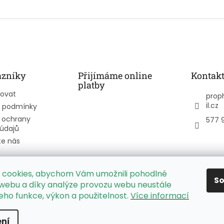
azníky
Přijímáme online
Kontak
platby
povat
prop
il.cz
 podmínky
 ochrany
577 
údajů
te nás
 cookies, abychom Vám umožnili pohodlné
S
PPL Parcelbox - mapa výdejních míst
 webu a díky analýze provozu webu neustále
jeho funkce, výkon a použitelnost.
Více informací
ní