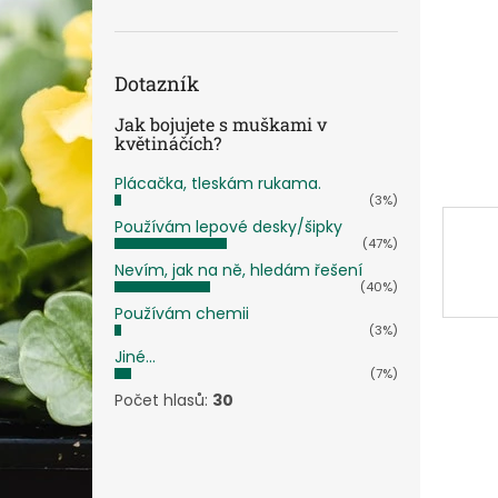
n
e
l
Dotazník
Jak bojujete s muškami v
květináčích?
Plácačka, tleskám rukama.
(3%)
Používám lepové desky/šipky
(47%)
Nevím, jak na ně, hledám řešení
(40%)
Používám chemii
(3%)
Jiné...
(7%)
Počet hlasů:
30