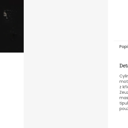
Popi
Det
Cyli
mot
z kř
Zeuz
mas
tipu
použ