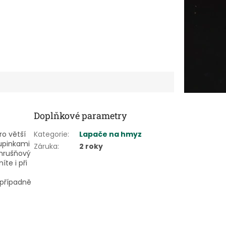
Doplňkové parametry
ro větší
Kategorie
:
Lapače na hmyz
upinkami
Záruka
:
2 roky
 hrušňový
te i při
 případně