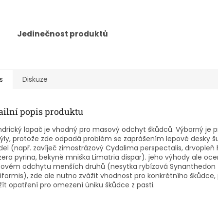
Jedinečnost produktů
s
Diskuze
ailní popis produktu
ndrický lapač je vhodný pro masový odchyt škůdců. Výborný je p
ýly, protože zde odpadá problém se zaprášením lepové desky š
ídel (např. zavíječ zimostrázový Cydalima perspectalis, drvopleň
era pyrina, bekyně mniška Limatria dispar). jeho výhody ale ocení
ovém odchytu menších druhů (nesytka rybízová Synanthedon
liformis), zde ale nutno zvážit vhodnost pro konkrétního škůdce,
ít opatření pro omezení úniku škůdce z pasti.