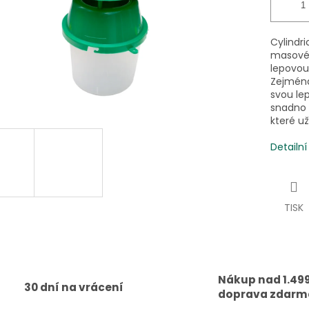
Cylindri
masovém
lepovou
Zejména
svou lep
snadno 
které u
Detailn
TISK
Nákup nad 1.499
30 dní na vrácení
doprava zdarm