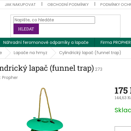
JAK NAKUPOVAT
OBCHODNÍ PODMÍNKY
PODMÍNKY OCH
HLEDAT
Náhradní feromonové odparníky a lapače
Firma PROPHER
e
Lapače na hmyz
Cylindrický lapač (funnel trap)
ndrický lapač (funnel trap)
273
:
Propher
175
144,63 K
Měrná
Skla
cena: