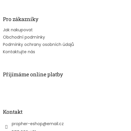
á
p
a
Pro zákazníky
t
Jak nakupovat
í
Obchodní podmínky
Podmínky ochrany osobních údajů
Kontaktujte nás
Přijímáme online platby
Kontakt
propher-eshop
@
email.cz