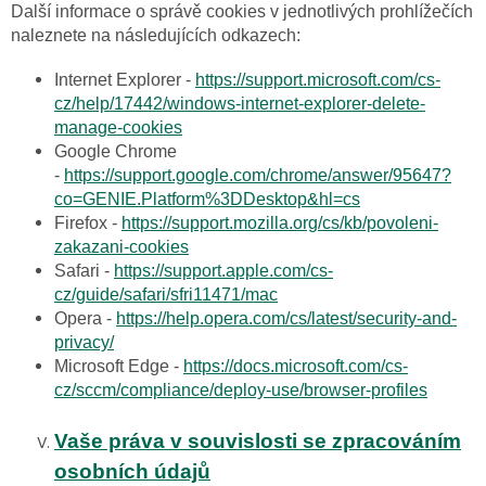
Další informace o správě cookies v jednotlivých prohlížečích
naleznete na následujících odkazech:
Internet Explorer -
https://support.microsoft.com/cs-
cz/help/17442/windows-internet-explorer-delete-
manage-cookies
Google Chrome
-
https://support.google.com/chrome/answer/95647?
co=GENIE.Platform%3DDesktop&hl=cs
Firefox -
https://support.mozilla.org/cs/kb/povoleni-
zakazani-cookies
Safari -
https://support.apple.com/cs-
cz/guide/safari/sfri11471/mac
Opera -
https://help.opera.com/cs/latest/security-and-
privacy/
Microsoft Edge -
https://docs.microsoft.com/cs-
cz/sccm/compliance/deploy-use/browser-profiles
Vaše práva v souvislosti se zpracováním
osobních údajů