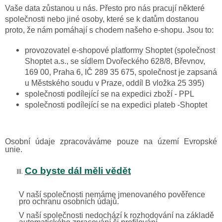
Vaše data zůstanou u nás. Přesto pro nás pracují některé
společnosti nebo jiné osoby, které se k datům dostanou
proto, že nám pomáhají s chodem našeho e-shopu. Jsou to:
provozovatel e-shopové platformy Shoptet (společnost
Shoptet a.s., se sídlem Dvořeckého 628/8, Břevnov,
169 00, Praha 6, IČ 289 35 675, společnost je zapsaná
u Městského soudu v Praze, oddíl B vložka 25 395)
společnosti podílející se na expedici zboží - PPL
společnosti podílející se na expedici plateb
-Shoptet
Osobní údaje zpracováváme pouze na území Evropské
unie.
Co byste dál měli vědět
V naší společnosti
nemáme j
menovaného pověřence
pro ochranu osobních údajů.
V naší společnosti
nedochází k roz
hodování na základě