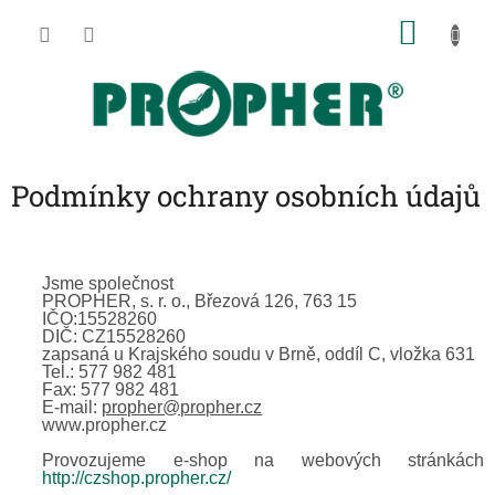
Přejít
NÁKU
na
obsah
KOŠÍK
Podmínky ochrany osobních údajů
Jsme společnost
PROPHER, s. r. o., Březová 126, 763 15
IČO:15528260
DIČ: CZ15528260
zapsaná u Krajského soudu v Brně, oddíl C, vložka 631
Tel.: 577 982 481
Fax: 577 982 481
E-mail:
propher@propher.cz
www.propher.cz
Provozujeme e-shop na webových stránkách
http://czshop.propher.cz/