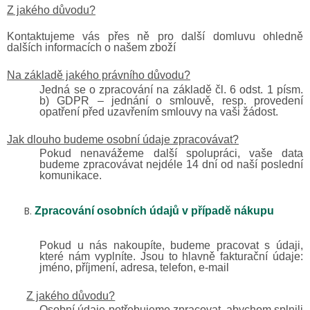
Z jakého důvodu?
Kontaktujeme vás přes ně pro další domluvu ohledně
dalších informacích o našem zboží
Na základě jakého právního důvodu?
Jedná se o zpracování na základě čl. 6 odst. 1 písm.
b) GDPR – jednání o smlouvě, resp. provedení
opatření před uzavřením smlouvy na vaši žádost.
Jak dlouho budeme osobní údaje zpracovávat?
Pokud nenavážeme další spolupráci, vaše data
budeme zpracovávat nejdéle
14 dní
od naší poslední
komunikace.
Zpracování osobních údajů v případě nákupu
Pokud u nás nakoupíte, budeme pracovat s údaji,
které nám vyplníte. Jsou to hlavně fakturační údaje:
jméno, příjmení, adresa,
telefon, e-mail
Z jakého důvodu?
Osobní údaje potřebujeme zpracovat, abychom splnili