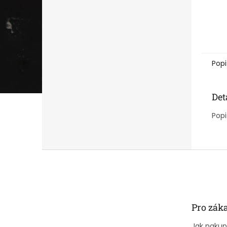
Popi
Det
Popi
Z
á
p
a
t
Pro zák
í
Jak naku