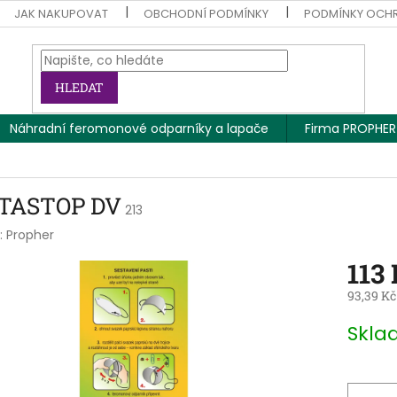
JAK NAKUPOVAT
OBCHODNÍ PODMÍNKY
PODMÍNKY OCH
HLEDAT
Náhradní feromonové odparníky a lapače
Firma PROPHER
TASTOP DV
213
:
Propher
113
93,39 Kč
Měrná
Skla
cena: