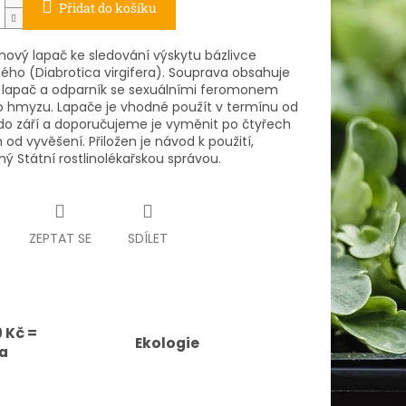
Přidat do košíku
ový lapač ke sledování výskytu bázlivce
ného (Diabrotica virgifera). Souprava obsahuje
ý lapač a odparník se sexuálními feromonem
o hmyzu. Lapače je vhodné použít v termínu od
do září a doporučujeme je vyměnit po čtyřech
od vyvěšení. Přiložen je návod k použití,
ý Státní rostlinolékařskou správou.
ZEPTAT SE
SDÍLET
 Kč =
Ekologie
a