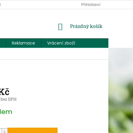
RANY OSOBNÍCH ÚDAJŮ
KONTAKTUJTE NÁS
Přihlášení
NÁKUPNÍ
Prázdný košík
KOŠÍK
Reklamace
Vrácení zboží
 Kč
 bez DPH
dem