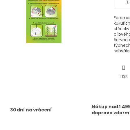
Feromon
kukuřič
sférick
cílovéh
června 
týdnech 
schválen
TISK
Nákup nad 1.499
30 dní na vrácení
doprava zdarm