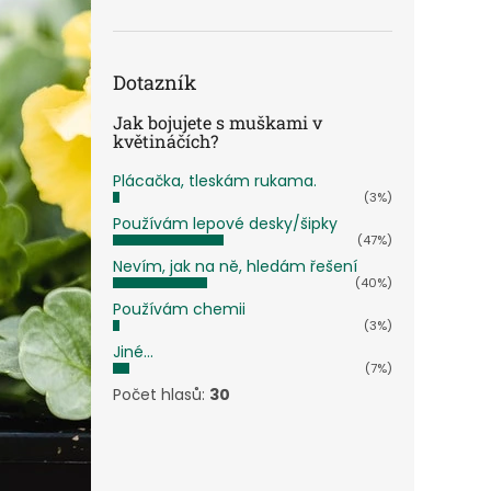
n
e
l
Dotazník
Jak bojujete s muškami v
květináčích?
Plácačka, tleskám rukama.
(3%)
Používám lepové desky/šipky
(47%)
Nevím, jak na ně, hledám řešení
(40%)
Používám chemii
(3%)
Jiné...
(7%)
Počet hlasů:
30