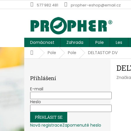
Přejít
577 982 481
propher-eshop@email.cz
na
obsah
Domácnost
Zahrada
Pole
Les
Domů
Pole
Pole
DELTASTOP DV
P
DEL
o
s
Přihlášení
Značka
t
r
E-mail
a
n
Heslo
n
í
PŘIHLÁSIT SE
p
a
Nová registrace
Zapomenuté heslo