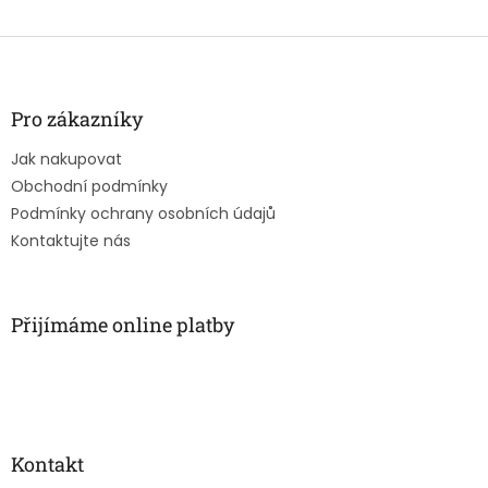
Z
á
p
a
Pro zákazníky
t
Jak nakupovat
í
Obchodní podmínky
Podmínky ochrany osobních údajů
Kontaktujte nás
Přijímáme online platby
Kontakt