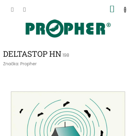
Přejít
NÁKU
na
obsah
KOŠÍK
DELTASTOP HN
198
Značka:
Propher