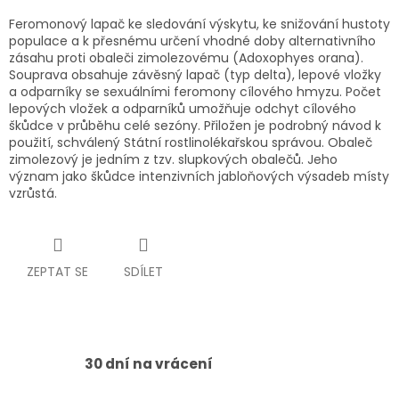
Feromonový lapač ke sledování výskytu, ke snižování hustoty
populace a k přesnému určení vhodné doby alternativního
zásahu proti obaleči zimolezovému (Adoxophyes orana).
Souprava obsahuje závěsný lapač (typ delta), lepové vložky
a odparníky se sexuálními feromony cílového hmyzu. Počet
lepových vložek a odparníků umožňuje odchyt cílového
škůdce v průběhu celé sezóny. Přiložen je podrobný návod k
použití, schválený Státní rostlinolékařskou správou. Obaleč
zimolezový je jedním z tzv. slupkových obalečů. Jeho
význam jako škůdce intenzivních jabloňových výsadeb místy
vzrůstá.
ZEPTAT SE
SDÍLET
30 dní na vrácení