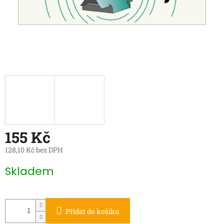
155 Kč
128,10 Kč bez DPH
Měrná
Skladem
cena:
Přidat do košíku