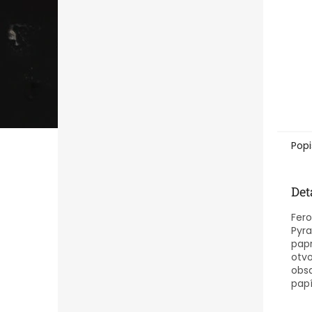
Popi
Det
Fero
Pyra
papr
otvo
obsa
papí