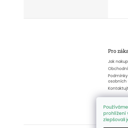
Z
á
p
a
t
Pro zák
í
Jak naku
Obchodní
Podmínky
osobních 
Kontaktuj
Používáme
prohlížení
zlepšovali 