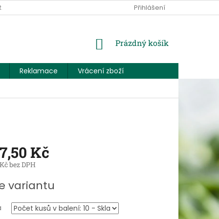
RANY OSOBNÍCH ÚDAJŮ
KONTAKTUJTE NÁS
Přihlášení
NÁKUPNÍ
Prázdný košík
KOŠÍK
Reklamace
Vrácení zboží
7,50 Kč
 Kč
bez DPH
e variantu
a