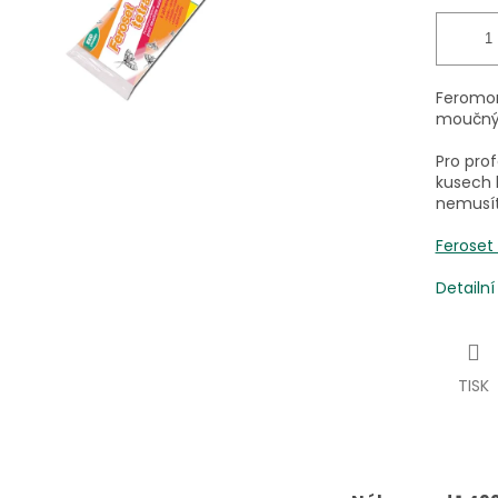
Feromon
moučný
Pro pro
kusech 
nemusíte
Feroset
Detailn
TISK