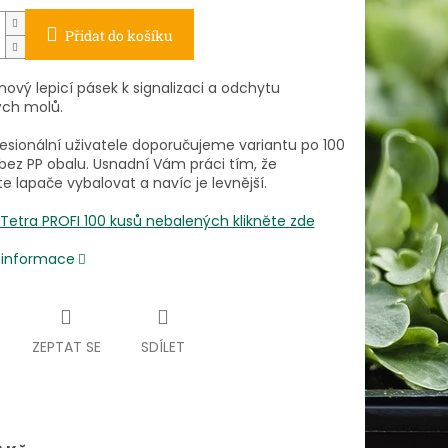
Přidat do košíku
ový lepicí pásek k signalizaci a odchytu
ch molů.
fesionální uživatele doporučujeme variantu po 100
bez PP obalu. Usnadní Vám práci tím, že
 lapače vybalovat a navíc je levnější.
 Tetra PROFI 100 kusů nebalených klikněte zde
í informace
ZEPTAT SE
SDÍLET