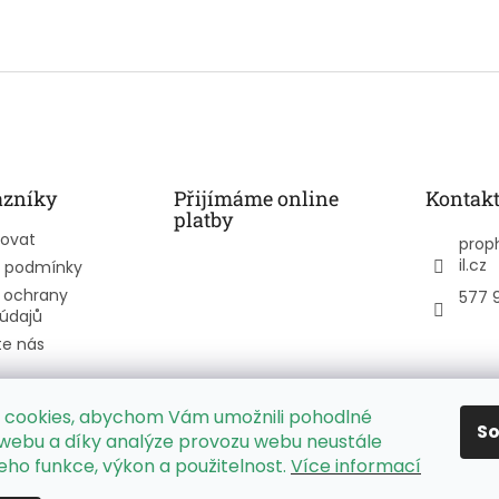
azníky
Přijímáme online
Kontak
platby
povat
prop
il.cz
 podmínky
 ochrany
577 
údajů
te nás
 cookies, abychom Vám umožnili pohodlné
S
PPL Parcelbox - mapa výdejních míst
 webu a díky analýze provozu webu neustále
jeho funkce, výkon a použitelnost.
Více informací