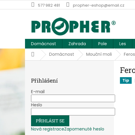
Přejít
577 982 481
propher-eshop@email.cz
na
obsah
Domácnost
Zahrada
Pole
Les
Domů
Domácnost
Mouční moli
Feros
P
Fero
o
s
Přihlášení
Tip
t
r
E-mail
a
n
Heslo
n
í
PŘIHLÁSIT SE
p
a
Nová registrace
Zapomenuté heslo