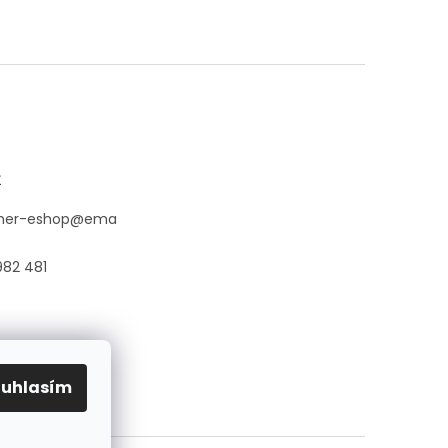
t
her-eshop
@
ema
982 481
ouhlasím