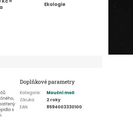
 Kč =
Ekologie
a
Doplňkové parametry
ečů
Kategorie
:
Mouční moli
učného,
Záruka
:
2 roky
patřený
EAN
:
8594003330100
pidla s
m