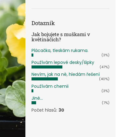
n
e
l
Dotazník
Jak bojujete s muškami v
květináčích?
Plácačka, tleskám rukama.
(3%)
Používám lepové desky/šipky
(47%)
Nevím, jak na ně, hledám řešení
(40%)
Používám chemii
(3%)
Jiné...
(7%)
Počet hlasů:
30