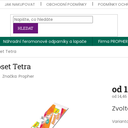
JAK NAKUPOVAT
OBCHODNÍ PODMÍNKY
PODMÍNKY OCH
HLEDAT
Náhradní feromonové odparníky a lapače
Firma PROPHER
et Tetra
set Tetra
Značka:
Propher
od
1
od
14,46
Měrná
Zvolt
cena:
Variant