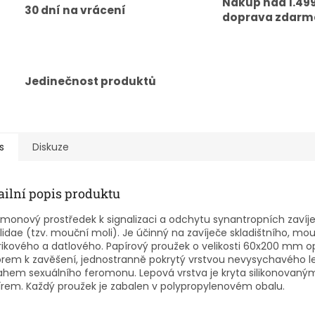
Nákup nad 1.499
30 dní na vrácení
doprava zdarm
Jedinečnost produktů
s
Diskuze
ailní popis produktu
monový prostředek k signalizaci a odchytu synantropních zavíj
lidae (tzv. mouční moli). Je účinný na zavíječe skladištního, mo
ikového a datlového. Papírový proužek o velikosti 60x200 mm o
rem k zavěšení, jednostranně pokrytý vrstvou nevysychavého le
hem sexuálního feromonu. Lepová vrstva je kryta silikonovaný
rem. Každý proužek je zabalen v polypropylenovém obalu.