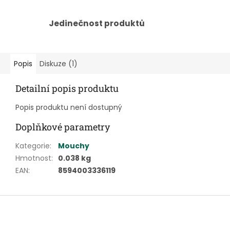
Jedinečnost produktů
Popis
Diskuze (1)
Detailní popis produktu
Popis produktu není dostupný
Doplňkové parametry
Kategorie
:
Mouchy
Hmotnost
:
0.038 kg
EAN
:
8594003336119
Z
á
p