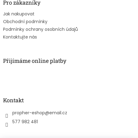
a
Pro zákazníky
t
Jak nakupovat
í
Obchodní podmínky
Podmínky ochrany osobních údajů
Kontaktujte nás
Přijímáme online platby
Kontakt
propher-eshop
@
email.cz
577 982 481