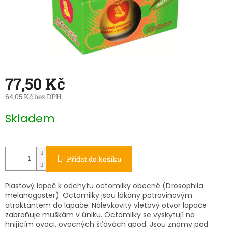
77,50 Kč
64,05 Kč bez DPH
Měrná
Skladem
cena:
Přidat do košíku
Plastový lapač k odchytu octomilky obecné (Drosophila
melanogaster). Octomilky jsou lákány potravinovým
atraktantem do lapače. Nálevkovitý vletový otvor lapače
zabraňuje muškám v úniku. Octomilky se vyskytují na
hnijícím ovoci, ovocných šťávách apod. Jsou známy pod