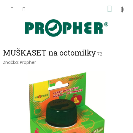
Přejít
NÁKU
na
obsah
KOŠÍK
MUŠKASET na octomilky
72
Značka:
Propher