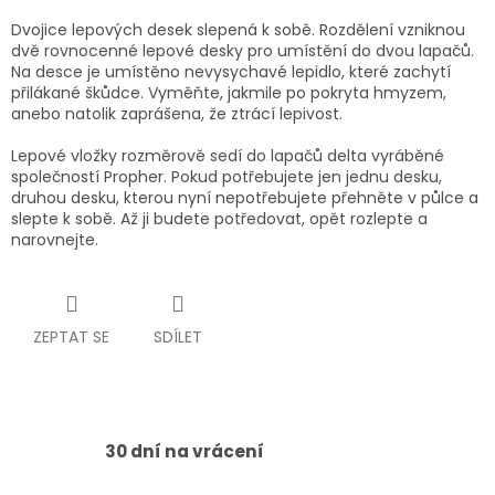
Dvojice lepových desek slepená k sobě. Rozdělení vzniknou
dvě rovnocenné lepové desky pro umístění do dvou lapačů.
Na desce je umístěno nevysychavé lepidlo, které zachytí
přilákané škůdce. Vyměňte, jakmile po pokryta hmyzem,
anebo natolik zaprášena, že ztrácí lepivost.
Lepové vložky rozměrově sedí do lapačů delta vyráběné
společností Propher. Pokud potřebujete jen jednu desku,
druhou desku, kterou nyní nepotřebujete přehněte v půlce a
slepte k sobě. Až ji budete potředovat, opět rozlepte a
narovnejte.
ZEPTAT SE
SDÍLET
30 dní na vrácení