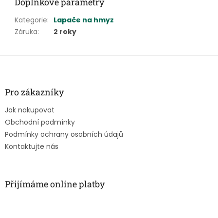
Doplňkové parametry
Kategorie
:
Lapače na hmyz
Záruka
:
2 roky
Z
á
p
a
Pro zákazníky
t
Jak nakupovat
í
Obchodní podmínky
Podmínky ochrany osobních údajů
Kontaktujte nás
Přijímáme online platby