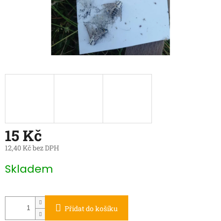
15 Kč
12,40 Kč bez DPH
Měrná
Skladem
cena:
Přidat do košíku