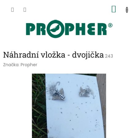
Přejít
NÁKU
na
obsah
KOŠÍK
Náhradní vložka - dvojička
243
Značka:
Propher