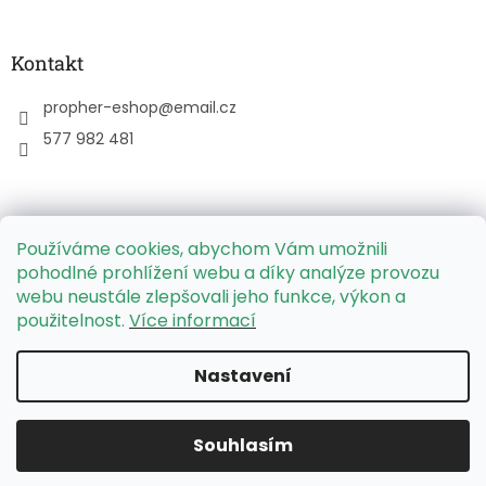
Kontakt
propher-eshop
@
email.cz
577 982 481
Používáme cookies, abychom Vám umožnili
PPL Parcelbox - mapa výdejních míst
pohodlné prohlížení webu a díky analýze provozu
webu neustále zlepšovali jeho funkce, výkon a
použitelnost.
Více informací
Vytvořil Shoptet
Nastavení
Copyright 2026
PROPHER, s. r. o.
. Všechna práva
Souhlasím
vyhrazena.
Upravit nastavení cookies