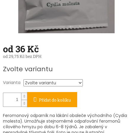
od
36 Kč
od
29,75 Kč
bez DPH
Měrná
Zvolte variantu
cena:
Varianta
Přidat do košíku
Feromonový odparník na lákání obaleče východního (Cydia
molesta). Umožňuje stejnoměrné odpařování feromonů
cílového hmyzu po dobu 6-8 týdnů. Je zabalený v
neprodyšné třívrstvé folii. Foto je pouze ilustrační.