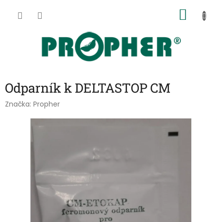
Přejít
NÁKU
na
obsah
KOŠÍK
Odparník k DELTASTOP CM
Značka:
Propher