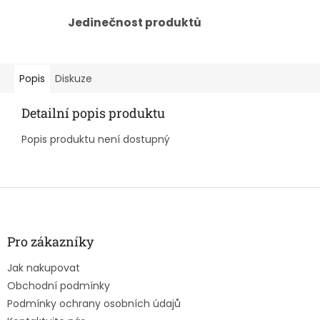
Jedinečnost produktů
Popis
Diskuze
Detailní popis produktu
Popis produktu není dostupný
Z
á
p
a
Pro zákazníky
t
Jak nakupovat
í
Obchodní podmínky
Podmínky ochrany osobních údajů