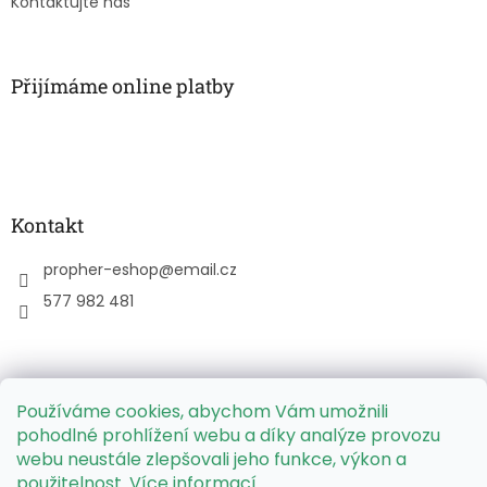
Kontaktujte nás
Přijímáme online platby
Kontakt
propher-eshop
@
email.cz
577 982 481
Používáme cookies, abychom Vám umožnili
PPL Parcelbox - mapa výdejních míst
pohodlné prohlížení webu a díky analýze provozu
webu neustále zlepšovali jeho funkce, výkon a
použitelnost.
Více informací